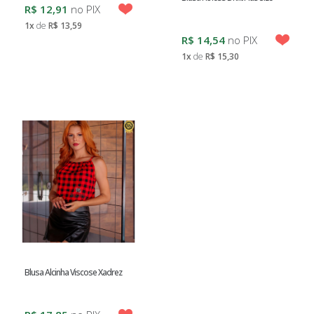
MASCULINA
R$ 12,91
no PIX
1x
de
R$ 13,59
MODA
R$ 14,54
no PIX
INTIMA
1x
de
R$ 15,30
FEMININA
MODA
EVANGÉLICA
MODA
GRIFE
LOJA
DE
DEZ
Blusa Alcinha Viscose Xadrez
MODA
FITNESS