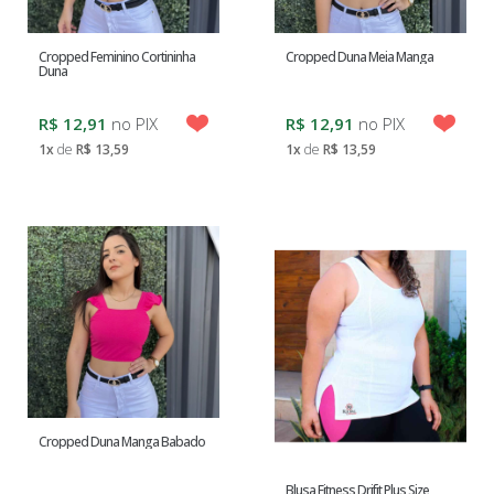
SIZE
Cropped Feminino Cortininha
Cropped Duna Meia Manga
Duna
MODA
PRAIA
R$ 12,91
no PIX
R$ 12,91
no PIX
1x
de
R$ 13,59
1x
de
R$ 13,59
MODA
INFANTO
JUVENIL
MODA
INVERNO
MODA
Cropped Duna Manga Babado
INTIMA
Blusa Fitness Drifit Plus Size