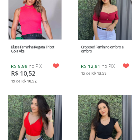
INFANTIL
MASCULINA
MODA
INFANTIL
Blusa Feminina Regata Tricot
Cropped Feminino ombro a
FEMININA
Gola Alta
ombro
R$ 9,99
no PIX
R$ 12,91
no PIX
MODA
R$ 10,52
1x
de
R$ 13,59
BEBÊ
1x
de
R$ 10,52
ACESSÓRIOS
MODA
PLUS