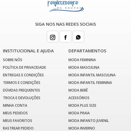
Central
Atendimento
SIGA NOS NAS REDES SOCIAIS
(81)
37313068
INSTITUCIONAL E AJUDA
DEPARTAMENTOS
Chat
SOBRE NÓS
MODA FEMININA
WhatsApp
POLÍTICA DE PRIVACIDADE
MODA MASCULINA
ENTREGAS E CONDIÇÕES
MODA INFANTIL MASCULINA
Envie-
TERMOS E CONDIÇÕES
MODA INFANTIL FEMININA
nos
DÚVIDAS FREQUENTES
MODA BEBÊ
uma
TROCA E DEVOLUÇÕES
ACESSÓRIOS
mensagem
MINHA CONTA
MODA PLUS SIZE
MEUS PEDIDOS
MODA PRAIA
MEUS FAVORITOS
MODA INFANTO JUVENIL
RASTREAR PEDIDO
MODA INVERNO