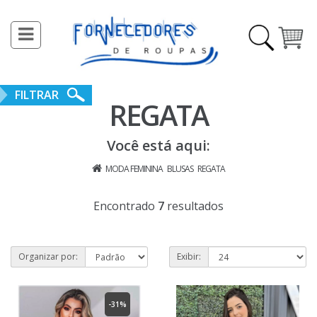
toggle
Acessar
navigation
Cadastre-
se
FILTRAR
REGATA
INÍCIO
Você está aqui:
MODA
MODA FEMININA
BLUSAS
REGATA
FEMININA
Encontrado
7
resultados
MODA
MASCULINA
Organizar por:
Exibir:
MODA
-31%